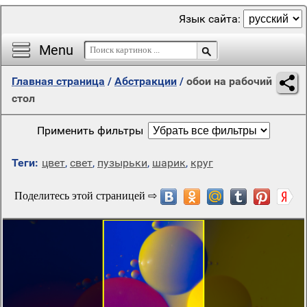
Язык сайта:
Menu
Главная страница
/
Абстракции
/
обои на рабочий
стол
Применить фильтры
Теги:
цвет
,
свет
,
пузырьки
,
шарик
,
круг