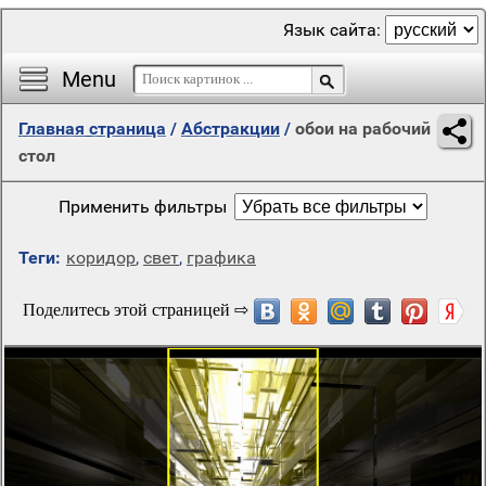
Язык сайта:
Menu
Главная страница
/
Абстракции
/
обои на рабочий
стол
Применить фильтры
Теги:
коридор
,
свет
,
графика