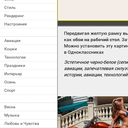
Стиль
Рендеринг
Настроения
Передвигая желтую рамку вы
как
обои на рабочий стол
. З
Авиация
Можно установить эту картин
Кошки
в Одноклассниках
Технологии
Эстетичное черно-белое (сеп
Праздники
авиации, запечатлевая силуэ
Интерьер
истории, авиации, технолог
Осень
Спорт
Весна
Музыка
Любовь и Чувства