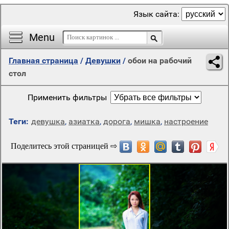
Язык сайта:
Menu
Главная страница
/
Девушки
/
обои на рабочий
стол
Применить фильтры
Теги:
девушка
,
азиатка
,
дорога
,
мишка
,
настроение