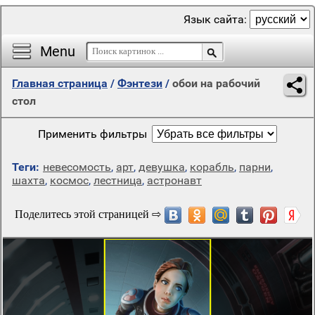
Язык сайта:
Menu
Главная страница
/
Фэнтези
/
обои на рабочий
стол
Применить фильтры
Теги:
невесомость
,
арт
,
девушка
,
корабль
,
парни
,
шахта
,
космос
,
лестница
,
астронавт