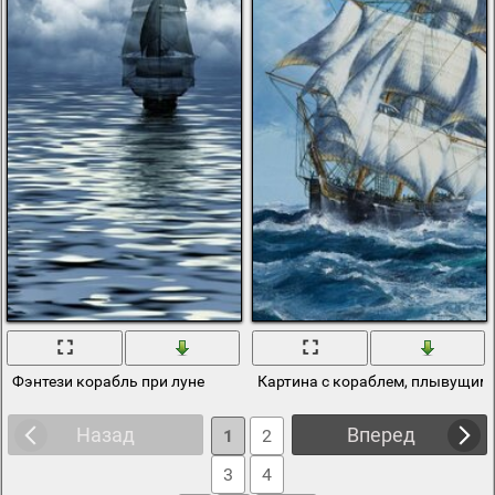
Фэнтези корабль при луне
Картина с кораблем, плывущим
Назад
Вперед
1
2
3
4