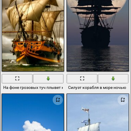
На фоне грозовых туч плывет корабль
Силуэт корабля в море ночью