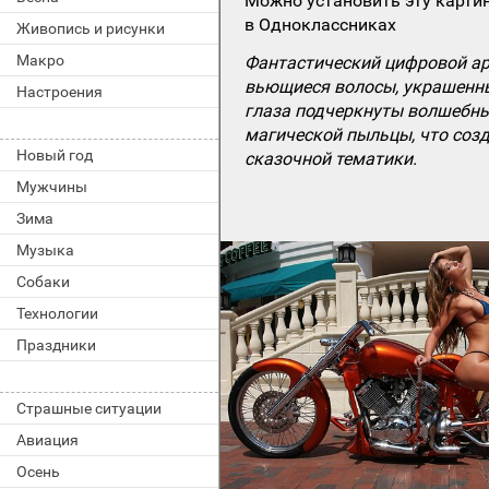
Можно установить эту картин
в Одноклассниках
Живопись и рисунки
Макро
Фантастический цифровой ар
вьющиеся волосы, украшенн
Настроения
глаза подчеркнуты волшебны
магической пыльцы, что созд
Новый год
сказочной тематики.
Мужчины
Зима
Музыка
Собаки
Технологии
Праздники
Страшные ситуации
Авиация
Осень