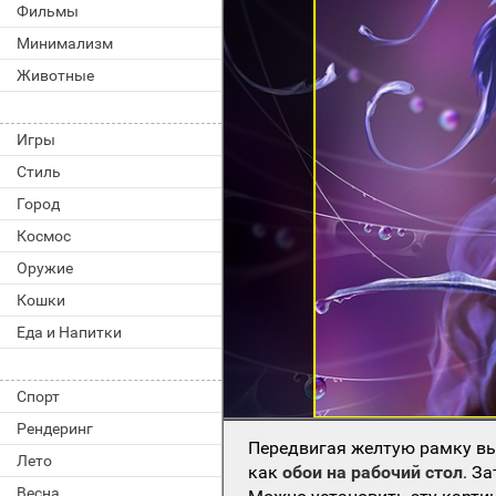
Фильмы
Минимализм
Животные
Игры
Стиль
Город
Космос
Оружие
Кошки
Еда и Напитки
Спорт
Рендеринг
Передвигая желтую рамку вы
Лето
как
обои на рабочий стол
. З
Весна