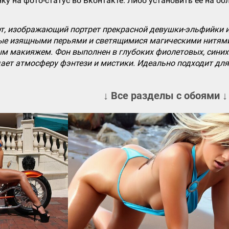
ку на фото-статус во Вконтакте. Либо установить ее на об
т, изображающий портрет прекрасной девушки-эльфийки и
ые изящными перьями и светящимися магическими нитями
м макияжем. Фон выполнен в глубоких фиолетовых, синих 
ает атмосферу фэнтези и мистики. Идеально подходит для
↓ Все разделы с обоями ↓