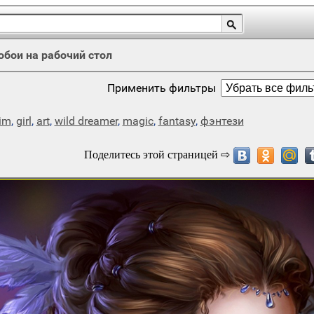
обои на рабочий стол
Применить фильтры
rim
,
girl
,
art
,
wild dreamer
,
magic
,
fantasy
,
фэнтези