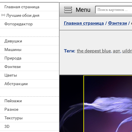
Главная страница
Menu
Лучшие обои дня
Главная страница
/
Фэнтези
/
Фоторедактор
Девушки
Машины
Теги:
the deepest blue
,
арт
,
uild
Природа
Фэнтези
Цветы
Абстракции
Пейзажи
Разное
Текстуры
3D