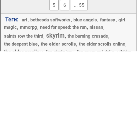
5
6
... 55
Теги:
,
,
,
,
,
art
bethesda softworks
blue angels
fantasy
girl
,
,
,
,
magic
mmorpg
need for speed: the run
nissan
skyrim
,
,
,
saints row the third
the burning crusade
,
the elder scrolls
,
,
the deepest blue
the elder scrolls online
the elder scrolls v
,
,
,
,
the pirate bay
the pussycat dolls
uildrim
,
,
,
,
,
,
wild dreamer
арт
битва
виола и кики
воздуха
сша
,
,
,
,
девушки
,
,
воин
воины
горы
группа
древние свитки
,
е.а. электронной спорт иллюстрированный insieme за
,
,
,
,
ирина шейк
корабль пиратов
красотки
крисси teigen
,
,
,
,
,
крисси тейген
меч
мир warcraft
модели
мультфильм
,
,
,
,
николь шерзингер
обои
паровая
персонажи
,
,
,
,
пиратская бухта
пираты
пустыня
рисунок
,
,
,
,
,
,
ролевая игра
скайрим
скорость
снег
сша
трасса
,
,
,
,
фантазии
флот
фон профиля
фэнтези
щит
Copyright © 2012-2026 Amdoit | Designed by
Amdoit