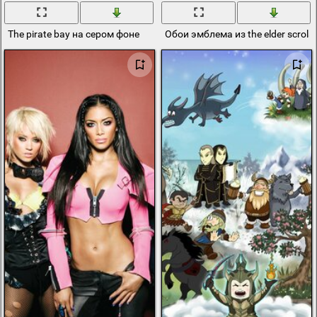
The pirate bay на сером фоне
Обои эмблема из the elder scrols 