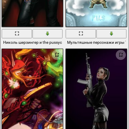
Николь шерзингер и the pussycat dolls фото
Мультяшные персонажи игры The e