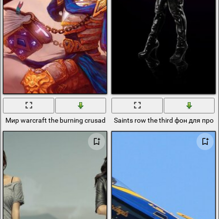
Мир warcraft the burning crusade эпическая битва
Saints row the third фон для про