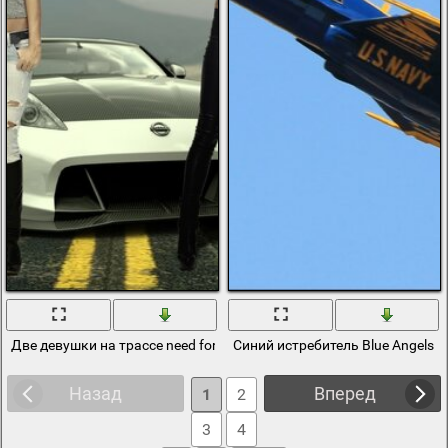
Две девушки на трассе need for speed: the run
Синий истребитель Blue Angels в
Назад
Вперед
1
2
3
4