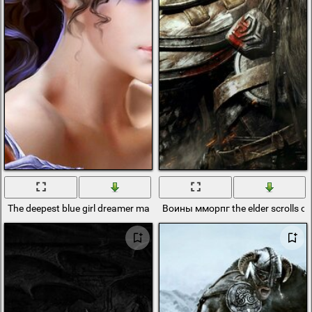
The deepest blue girl dreamer magical
Воины мморпг the elder scrolls on