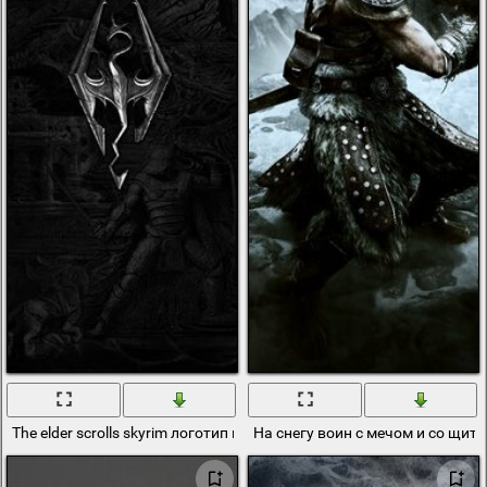
The elder scrolls skyrim логотип на черном
На снегу воин с мечом и со щитом 