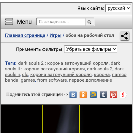
Язык сайта:
Menu
Главная страница
/
Игры
/
обои на рабочий стол
Применить фильтры
Теги:
dark souls 2 : корона затонувший короля
,
dark
souls ii : корона затонувший короля
,
dark souls 2
,
dark
souls ii
,
dlc
,
корона затонувший короля
,
корона
,
namco
bandai games
,
from software
,
первое дополнение