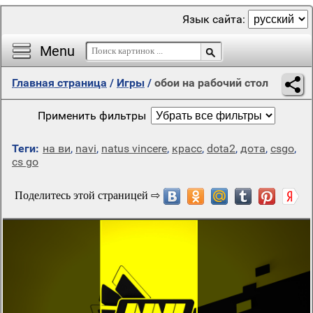
Язык сайта:
Menu
Главная страница
/
Игры
/
обои на рабочий стол
Применить фильтры
Теги:
на ви
,
navi
,
natus vincere
,
красс
,
dota2
,
дота
,
csgo
,
cs go