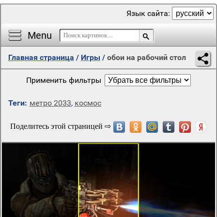
Язык сайта:
Menu
Главная страница
/
Игры
/
обои на рабочий стол
Применить фильтры
Теги:
метро 2033
,
космос