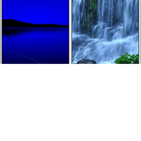
Сегодня скачали 7 раз
Сегодня скачали 6 раз
Назад
Вперед
1
2
3
4
5
6
... 45