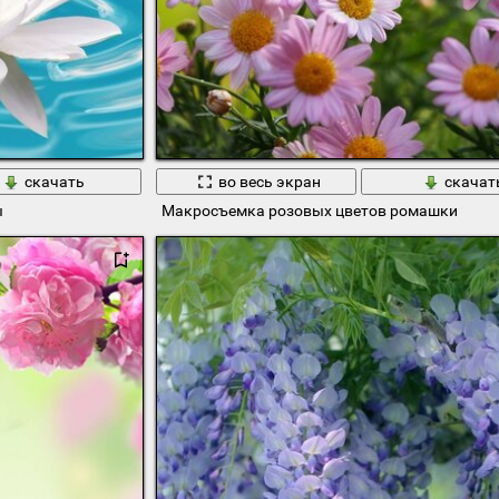
скачать
во весь экран
скачат
ы
Макросъемка розовых цветов ромашки