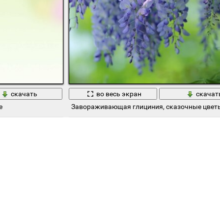
скачать
во весь экран
скачат
е
Завораживающая глициния, сказочные цвет