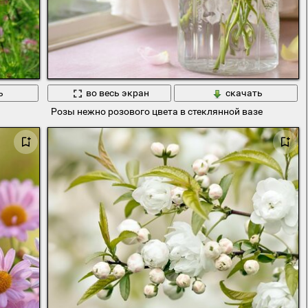
ь
во весь экран
скачать
Розы нежно розового цвета в стеклянной вазе