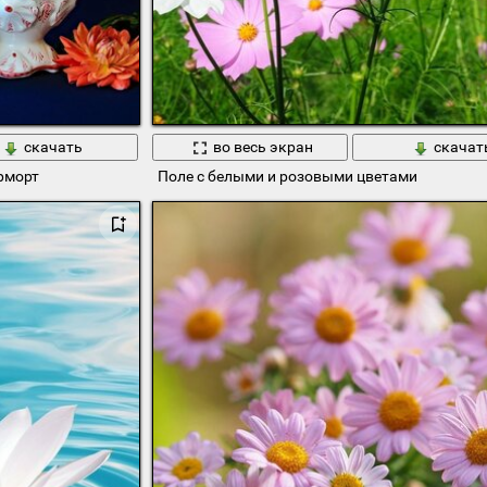
скачать
во весь экран
скачат
рморт
Поле с белыми и розовыми цветами