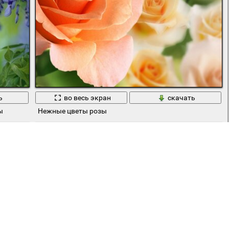
ь
во весь экран
скачать
ы
Нежные цветы розы