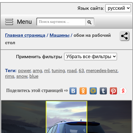
Язык сайта:
Menu
Главная страница
/
Машины
/
обои на рабочий
стол
Применить фильтры
Теги:
power
,
amg
,
ml
,
tuning
,
road
,
63
,
mercedes-benz
,
rims
,
snow
,
blue