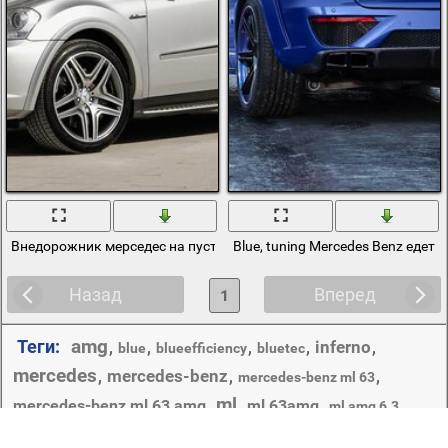
Внедорожник мерседес на пустынной парковке
Blue, tuning Mercedes Benz едет 
Назад
Вперед
1
amg
Теги:
inferno
,
,
,
,
,
blue
blueefficiency
bluetec
mercedes
mercedes-benz
,
,
,
mercedes-benz ml 63
ml
mercedes-benz ml 63 amg
,
,
ml 63amg
,
,
ml amg 6.3
,
,
,
,
top car
,
,
,
,
power
rims
road
snow
topcar
tuning
автомобиль