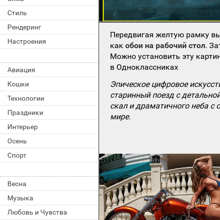
Стиль
Рендеринг
Передвигая желтую рамку вы
Настроения
как
обои на рабочий стол
. З
Можно установить эту картин
в Одноклассниках
Авиация
Эпическое цифровое искусст
Кошки
старинный поезд с детально
Технологии
скал и драматичного неба с
Праздники
мире.
Интерьер
Осень
Спорт
Весна
Музыка
Любовь и Чувства