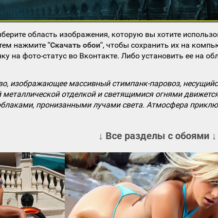
берите область изображения, которую вы хотите использо
атем нажмите
"Скачать обои"
, чтобы сохранить их на компь
ку на фото-статус во Вконтакте. Либо установить ее на об
во, изображающее массивный стимпанк-паровоз, несущий
й металлической отделкой и светящимися огнями движется
 облаками, пронизанными лучами света. Атмосфера прикл
↓ Все разделы с обоями ↓