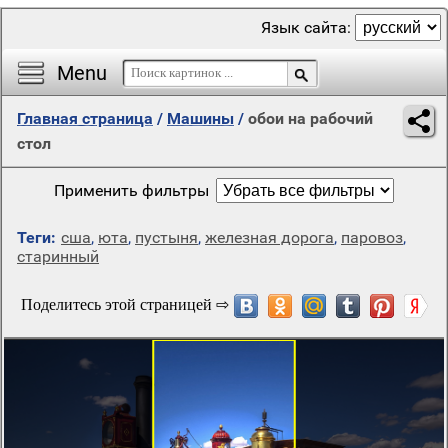
Язык сайта:
Menu
Главная страница
/
Машины
/
обои на рабочий
стол
Применить фильтры
Теги:
сша
,
юта
,
пустыня
,
железная дорога
,
паровоз
,
старинный