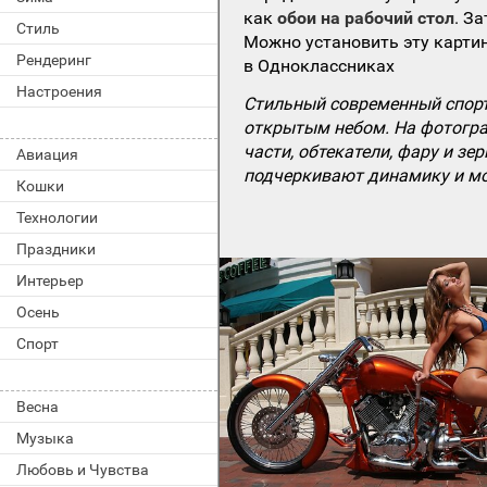
как
обои на рабочий стол
. З
Стиль
Можно установить эту картин
Рендеринг
в Одноклассниках
Настроения
Стильный современный спорт
открытым небом. На фотогра
части, обтекатели, фару и з
Авиация
подчеркивают динамику и мо
Кошки
Технологии
Праздники
Интерьер
Осень
Спорт
Весна
Музыка
Любовь и Чувства