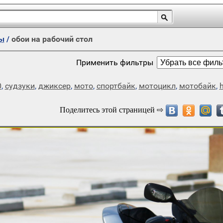
ы
/
обои на рабочий стол
Применить фильтры
0
,
судзуки
,
джиксер
,
мото
,
спортбайк
,
мотоцикл
,
мотобайк
,
h