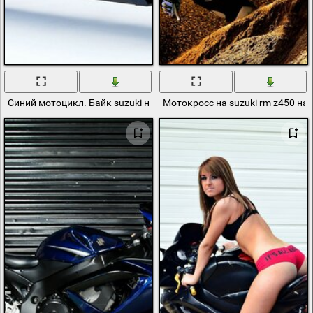
Синий мотоцикл. Байк suzuki на белом фоне
Мотокросс на suzuki rm z450 на 