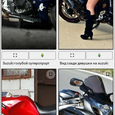
Suzuki голубой суперспрорт
Вид сзади девушки на suzuki