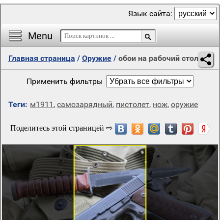
Язык сайта:
Menu
Главная страница
/
Оружие
/
обои на рабочий стол
Применить фильтры
Теги:
м1911
,
самозарядный
,
пистолет
,
нож
,
оружие