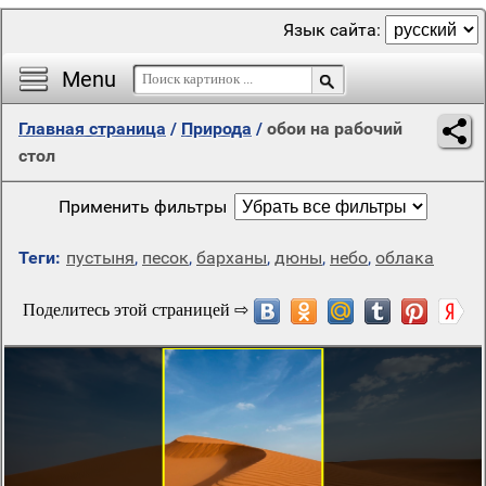
Язык сайта:
Menu
Главная страница
/
Природа
/
обои на рабочий
стол
Применить фильтры
Теги:
пустыня
,
песок
,
барханы
,
дюны
,
небо
,
облака