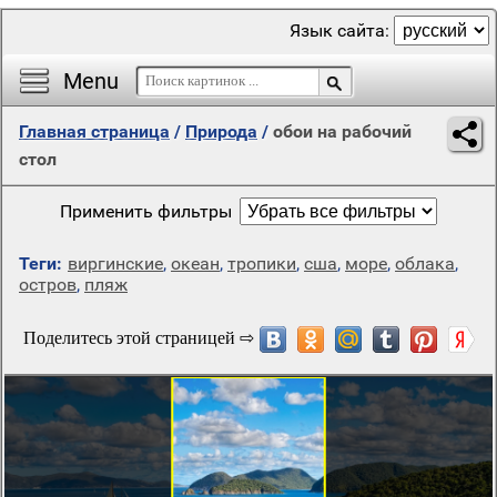
Язык сайта:
Menu
Главная страница
/
Природа
/
обои на рабочий
стол
Применить фильтры
Теги:
виргинские
,
океан
,
тропики
,
сша
,
море
,
облака
,
остров
,
пляж