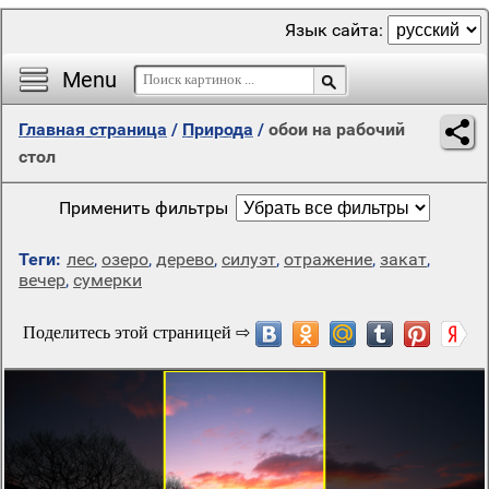
Язык сайта:
Menu
Главная страница
/
Природа
/
обои на рабочий
стол
Применить фильтры
Теги:
лес
,
озеро
,
дерево
,
силуэт
,
отражение
,
закат
,
вечер
,
сумерки