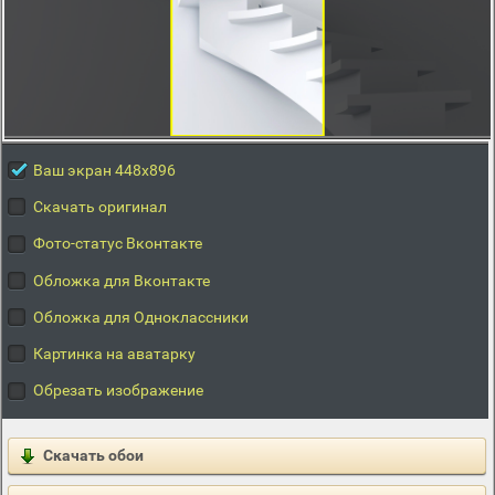
Ваш экран 448x896
Скачать оригинал
Фото-статус Вконтакте
Обложка для Вконтакте
Обложка для Одноклассники
Картинка на аватарку
Обрезать изображение
Скачать обои