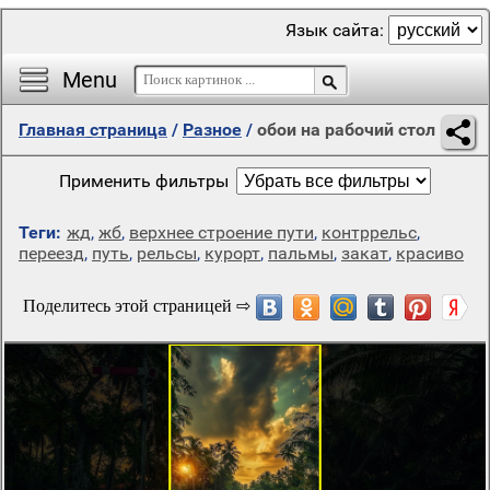
Язык сайта:
Menu
Главная страница
/
Разное
/
обои на рабочий стол
Применить фильтры
Теги:
жд
,
жб
,
верхнее строение пути
,
контррельс
,
переезд
,
путь
,
рельсы
,
курорт
,
пальмы
,
закат
,
красиво