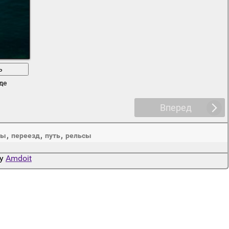
ь
де
Вперед
,
,
,
мы
переезд
путь
рельсы
by
Amdoit