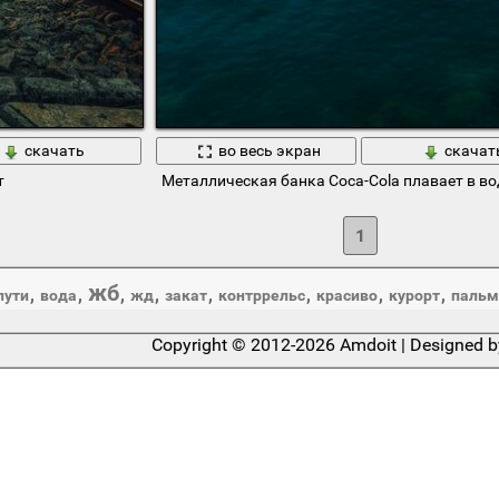
скачать
во весь экран
скачат
т
Металлическая банка Coca-Cola плавает в во
1
жб
,
,
,
,
,
,
,
,
пути
вода
жд
закат
контррельс
красиво
курорт
паль
Copyright © 2012-2026 Amdoit | Designed 