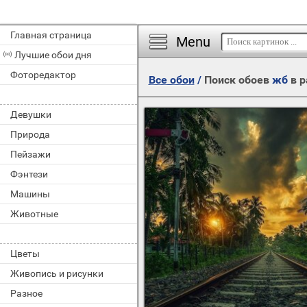
Главная страница
Menu
Лучшие обои дня
Фоторедактор
Все обои
/
Поиск обоев
жб
в р
Девушки
Природа
Пейзажи
Фэнтези
Машины
Животные
Цветы
Живопись и рисунки
Разное