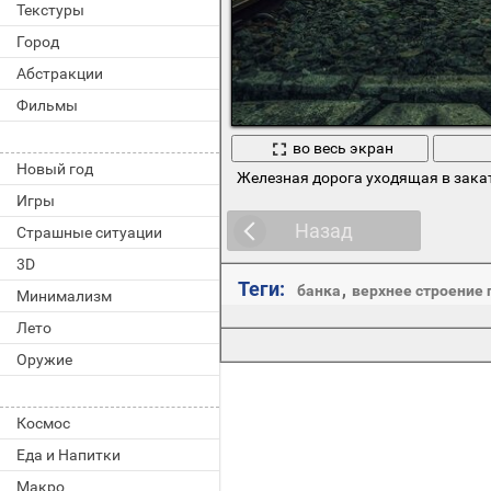
Текстуры
Город
Абстракции
Фильмы
во весь экран
Новый год
Железная дорога уходящая в зака
Игры
Назад
Страшные ситуации
3D
Теги:
,
банка
верхнее строение 
Минимализм
Лето
Оружие
Космос
Еда и Напитки
Макро