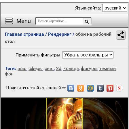
Язык сайта:
Menu
Главная страница
/
Рендеринг
/
обои на рабочий
стол
Применить фильтры
Теги:
шар
,
сферы
,
свет
,
3d
,
кольца
,
фигуры
,
темный
фон