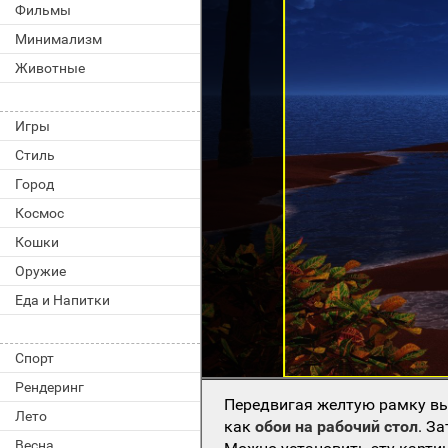
Фильмы
Минимализм
Животные
Игры
Стиль
Город
Космос
Кошки
Оружие
Еда и Напитки
Спорт
Рендеринг
Передвигая желтую рамку вы
Лето
как
обои на рабочий стол
. З
Весна