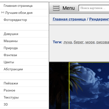
Главная страница
Menu
Лучшие обои дня
Главная страница
/
Рендеринг
Фоторедактор
Девушки
Машины
Теги:
луна
,
берег
,
море
,
рисов
Природа
Фэнтези
Цветы
Абстракции
Пейзажи
Разное
Текстуры
3D