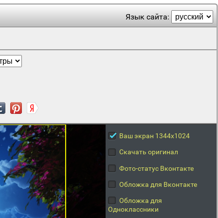
Язык сайта:
Ваш экран 1344x1024
Скачать оригинал
Фото-статус Вконтакте
Обложка для Вконтакте
Обложка для
Одноклассники