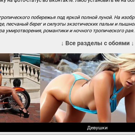
ку на фото-статус во Вконтакте. Либо установить ее на об
ропического побережья под яркой полной луной. На изоб
де, песчаный берег и силуэты экзотических пальм и пышной
а умиротворения, романтики и ночного тропического рая.
↓ Все разделы с обоями ↓
Девушки