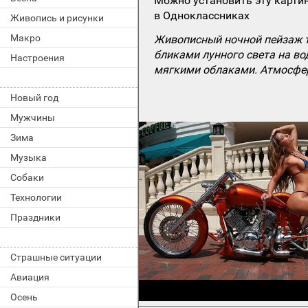
Можно установить эту картин
в Одноклассниках
Живопись и рисунки
Макро
Живописный ночной пейзаж т
бликами лунного света на во
Настроения
мягкими облаками. Атмосфер
Новый год
Мужчины
Зима
Музыка
Собаки
Технологии
Праздники
Страшные ситуации
Авиация
Осень