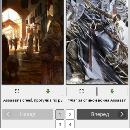
Assassins creed, прогулка по рынку
Флаг за спиной воина Assassins 
Назад
Вперед
1
2
3
4