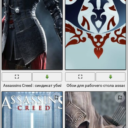
Assassins Creed : синдикат убийца в плаще с капюшоном
Обои для рабочего стола assassi