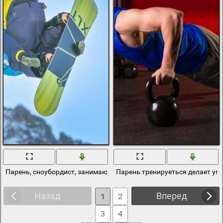
Парень, сноубордист, занимающийся зимой трюками
Парень тренируеться делает у
Назад
Вперед
1
2
3
4