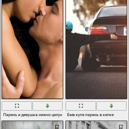
Парень и девушка нежно целуют друг друга
Бмв купе парень в кепке