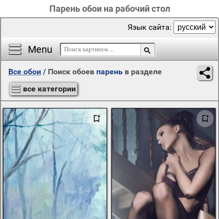
Парень обои на рабочий стол
Язык сайта:
Menu
Все обои
/
Поиск обоев
парень
в разделе
все категории