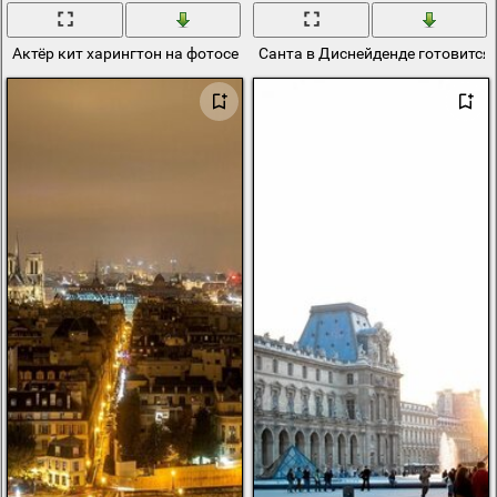
Актёр кит харингтон на фотосессии журнала парис матч в темно-
Санта в Диснейденде готовится