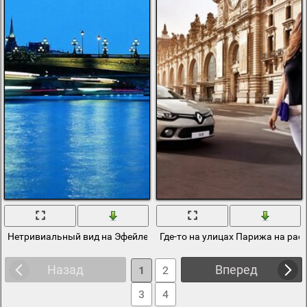
Нетривиальный вид на Эфейлеву башню в Париже
Где-то на улицах Парижа на рас
Назад
Вперед
1
2
3
4