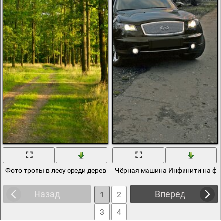
Фото тропы в лесу среди деревьев
Чёрная машина Инфинити на фо
Назад
Вперед
1
2
3
4