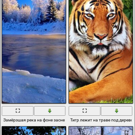
Замёрзшая река на фоне заснеженных деревьев
Тигр лежит на траве под дерево