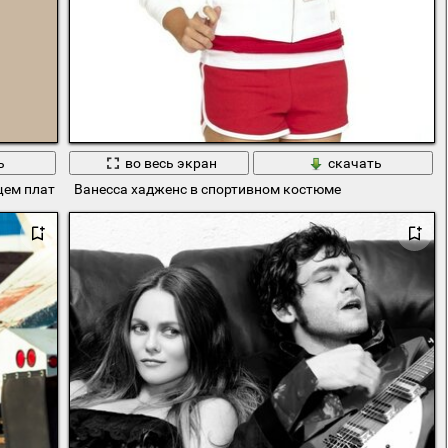
ь
во весь экран
скачать
щем платье
Ванесса хадженс в спортивном костюме