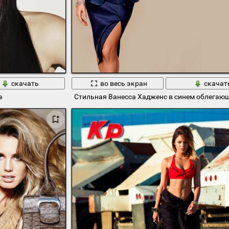
скачать
во весь экран
скачат
а
Стильная Ванесса Хадженс в синем облегаю