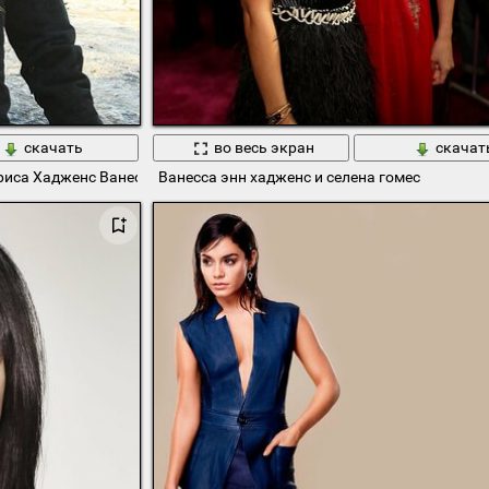
скачать
во весь экран
скачат
риса Хадженс Ванесса Энн
Ванесса энн хадженс и селена гомес