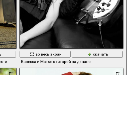
ь
во весь экран
скачать
есте
Ванесса и Матье с гитарой на диване