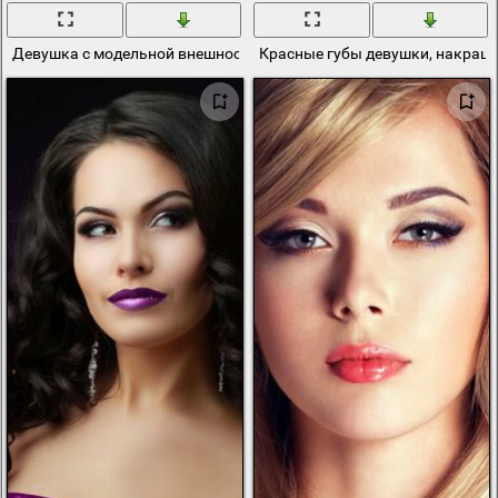
Девушка с модельной внешностью и пышными губами
Красные губы девушки, накраш