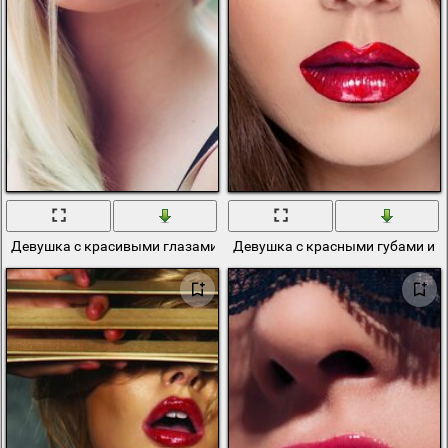
Девушка с красивыми глазами и губами
Девушка с красными губами и 