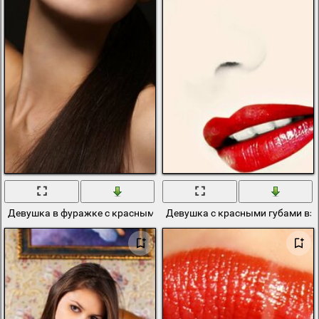
Девушка в фуражке с красными губами на черном фоне
Девушка с красными губами вз