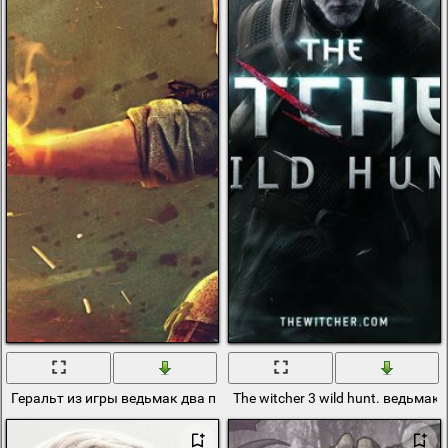
Геральт из игры ведьмак два пускает огонь
The witcher 3 wild hunt. ведьмак