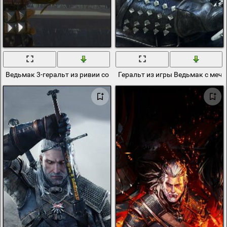
Ведьмак 3-геральт из ривии собрался на охоту
Геральт из игры Ведьмак с меч