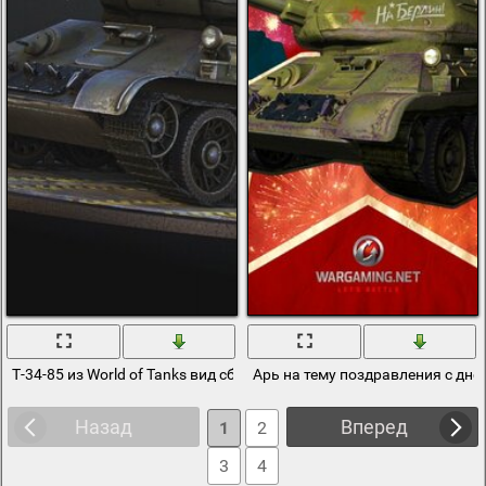
Т-34-85 из World of Tanks вид сбоку
Арь на тему поздравления с дн
Назад
Вперед
1
2
3
4