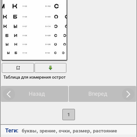
Таблица для измерения остроты зрения
Назад
Вперед
1
Теги:
буквы
,
зрение
,
очки
,
размер
,
растояние