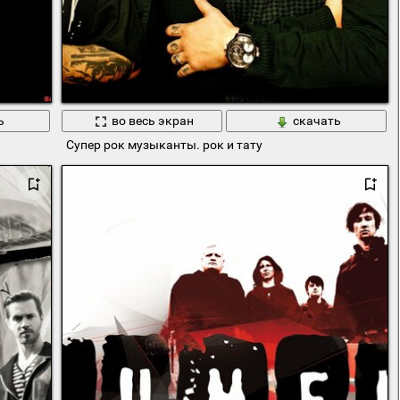
ь
во весь экран
скачать
Супер рок музыканты. рок и тату