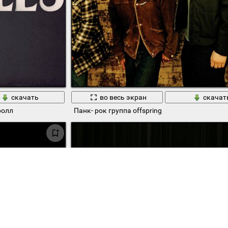
скачать
во весь экран
скачат
ролл
Панк- рок группа offspring