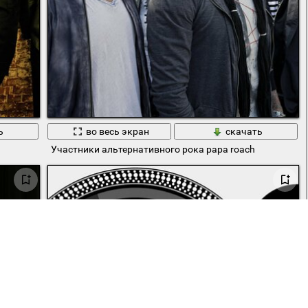
ь
во весь экран
скачать
Участники альтернативного рока papa roach