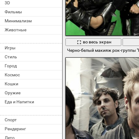
3D
Фильмы
Минимализм
Животные
во весь экран
Игры
Черно-белый макияж рок-группы "K
Стиль
Город
Космос
Кошки
Оружие
Еда и Напитки
Спорт
Рендеринг
Лето