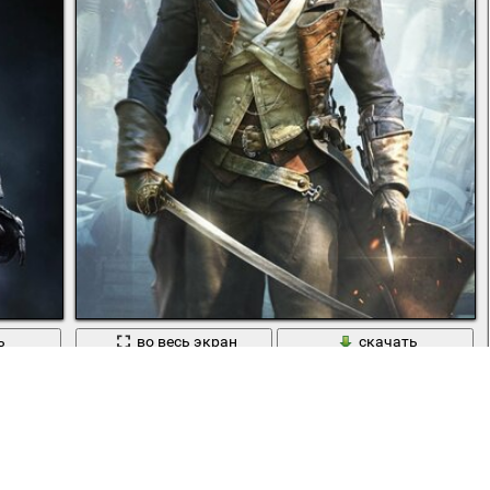
ь
во весь экран
скачать
 капюшоном
Кредо убийцы с флагом в экипировке