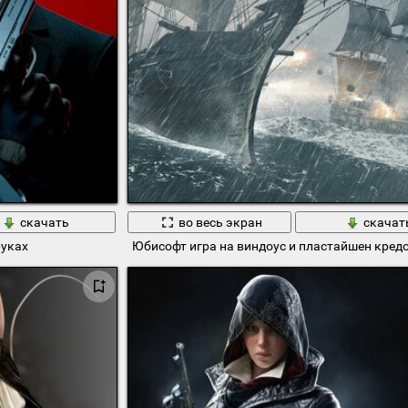
скачать
во весь экран
скачат
руках
Юбисофт игра на виндоус и пластайшен кред