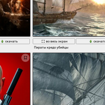
скачать
во весь экран
скачат
Пираты кредо убийцы