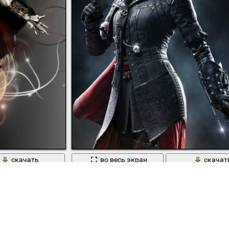
скачать
во весь экран
скачат
иниями
Assassins Creed : синдикат убийца в плаще с