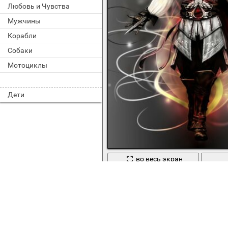
Любовь и Чувства
Мужчины
Корабли
Собаки
Мотоциклы
Дети
во весь экран
На фото убийца на сером фоне с л