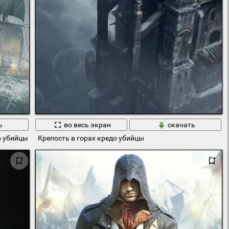
ь
во весь экран
скачать
о убийцы
Крепость в горах кредо убийцы