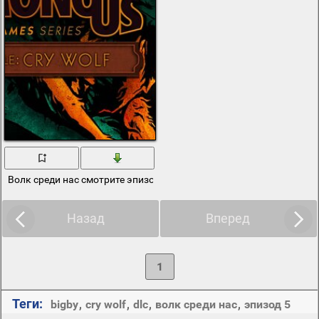
Волк среди нас смотрите эпизод 5
Назад
Вперед
1
Теги:
bigby
,
cry wolf
,
dlc
,
волк среди нас
,
эпизод 5