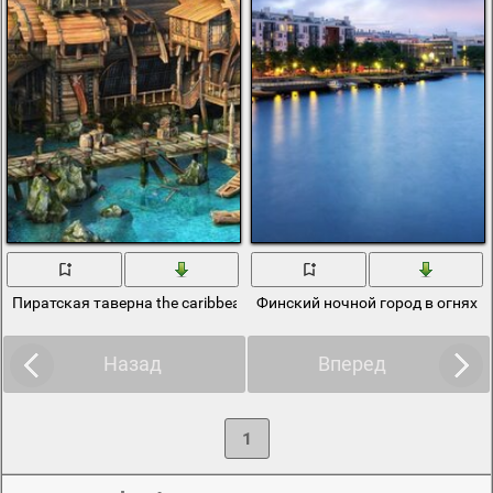
Пиратская таверна the caribbean pirates boats
Финский ночной город в огнях
Назад
Вперед
1