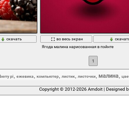
скачать
во весь экран
скачат
Ягода малина нарисованная в пэйнте
1
малина
,
,
,
,
,
,
berry pi
ежевика
компьютер
листик
листочки
цве
Copyright © 2012-2026 Amdoit | Designed 