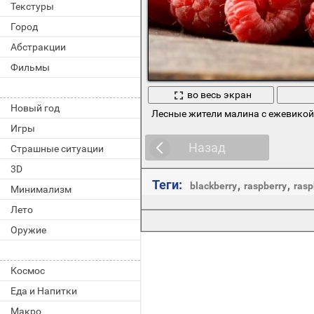
Текстуры
Город
Абстракции
Фильмы
во весь экран
Новый год
Лесные жители малина с ежевикой
Игры
Назад
Страшные ситуации
3D
Теги:
,
,
blackberry
raspberry
rasp
Минимализм
Лето
Оружие
Космос
Еда и Напитки
Макро