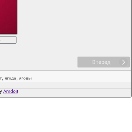
ь
Вперед
,
,
т
ягода
ягоды
by
Amdoit