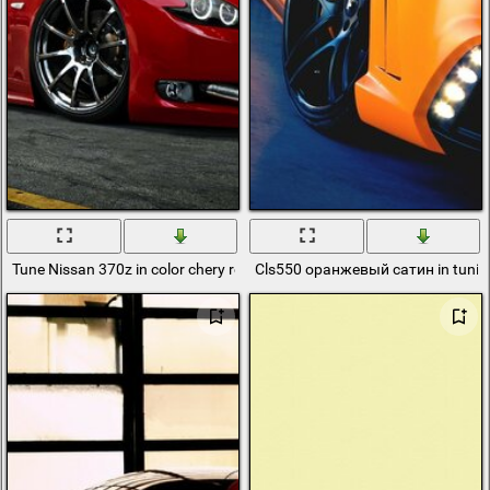
Tune Nissan 370z in color chery red
Cls550 оранжевый сатин in tunin