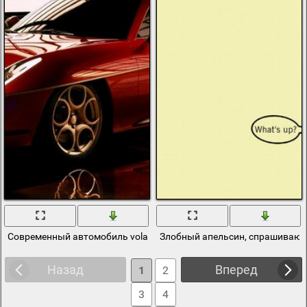
Современный автомобиль volante in red colour
Злобный апельсин, спрашивающи
Назад
Вперед
1
2
3
4