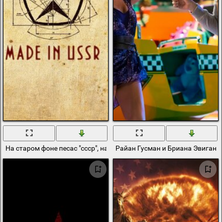
На старом фоне песас "ссср", надпись "made in ussr "
Райан Гусман и Бриана Эвиган в