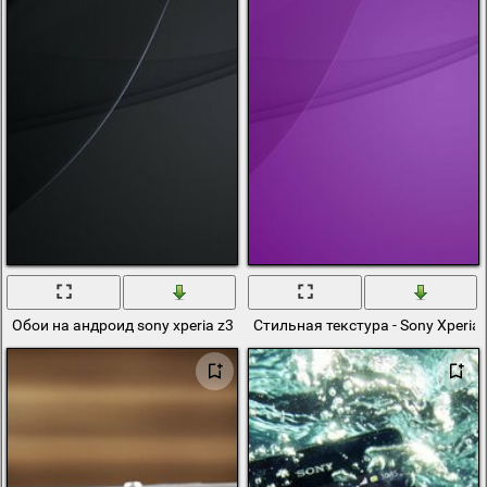
Обои на андроид sony xperia z3 черная волна
Стильная текстура - Sony Xperia