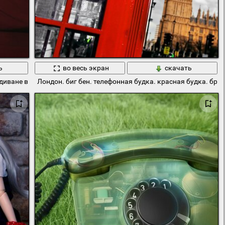
ь
во весь экран
скачать
диване вечером на закате в комнате с кошкой
Лондон. биг бен. телефонная будка. красная будка. бри