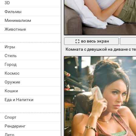
3D
Фильмы
Минимализм
Животные
во весь экран
Игры
Комната с девушкой на диване с т
Стиль
Город
Космос
Оружие
Кошки
Еда и Напитки
Спорт
Рендеринг
Лето