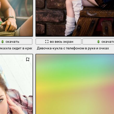
скачать
во весь экран
скачат
аэла сидит в кресле и разговаривает по телефону
Девочка-кукла с телефоном в руке и очках