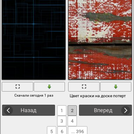
Скачали сегодня 1 раз
Цвет краски на доске потерт
Назад
Вперед
1
2
3
4
5
6
... 396