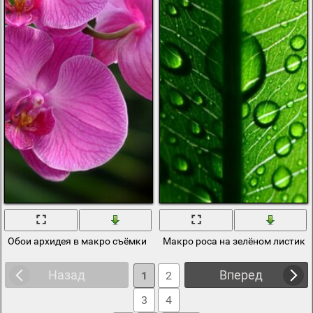
Обои архидея в макро съёмки
Макро роса на зелёном листике
Назад
Вперед
1
2
3
4