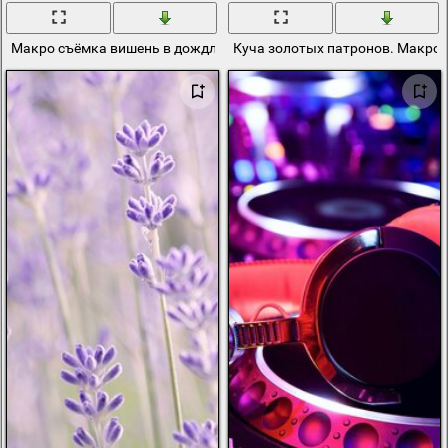
Макро съёмка вишень в дождливую погоду
Куча золотых патронов. Макро