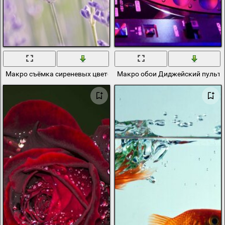
Макро съёмка сиреневых цветов лаванды
Макро обои Диджейский пульт 