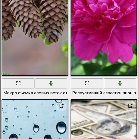
Макро съемка еловых веток с шишками
Распустивший лепестки пион п