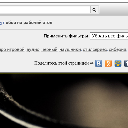
и
/
обои на рабочий стол
Применить фильтры
про игровой
,
аудио
,
черный
,
наушники
,
стилсериес
,
сиберия