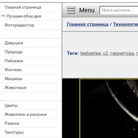
Главная страница
Menu
Лучшие обои дня
Главная страница
/
Технологи
Фоторедактор
Девушки
Природа
Теги:
teelseries
,
v2
,
гарнитура
,
Пейзажи
Фэнтези
Машины
Животные
Цветы
Живопись и рисунки
Разное
Текстуры