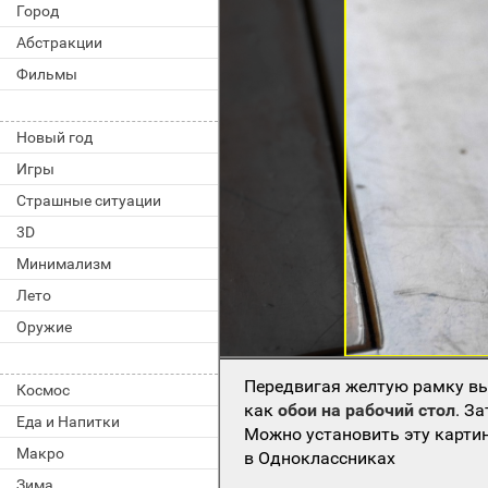
Город
Абстракции
Фильмы
Новый год
Игры
Страшные ситуации
3D
Минимализм
Лето
Оружие
Передвигая желтую рамку вы
Космос
как
обои на рабочий стол
. З
Еда и Напитки
Можно установить эту картин
Макро
в Одноклассниках
Зима