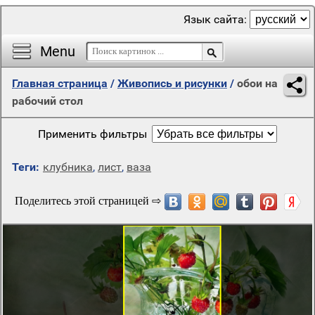
Язык сайта:
Menu
Главная страница
/
Живопись и рисунки
/
обои на
рабочий стол
Применить фильтры
Теги:
клубника
,
лист
,
ваза